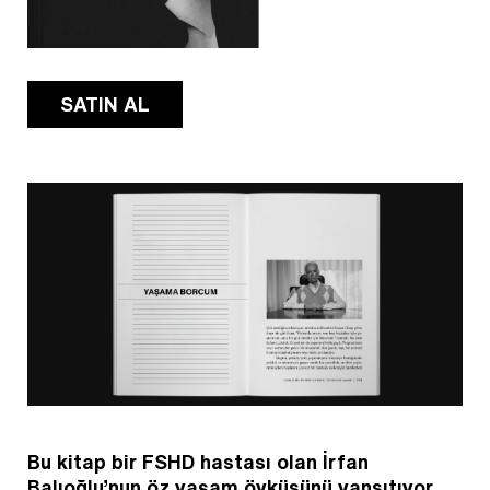
SATIN AL
Bu kitap bir FSHD hastası olan
İrfan
Balıoğlu
’nun öz yaşam öyküsünü yansıtıyor.