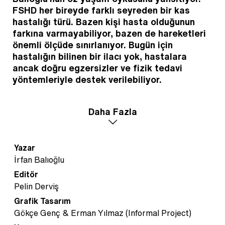
FSHD her bireyde farklı seyreden bir kas
hastalığı türü. Bazen kişi hasta olduğunun
farkına varmayabiliyor, bazen de hareketleri
önemli ölçüde sınırlanıyor. Bugün için
hastalığın bilinen bir ilacı yok, hastalara
ancak doğru egzersizler ve fizik tedavi
yöntemleriyle destek verilebiliyor.
İrfan Balıoğlu ilk belirtileri erken ergenlik
Daha Fazla
döneminde yaşamaya başladı.
Ortaokuldayken hareket performansı düştü,
lisede tahtaya yazı yazması gerektiğinde
Yazar
kolunu yukarıya kaldırmakta güçlük çekiyordu
İrfan Balıoğlu
ve artık çıkması gereken basamakları
Editör
hesaplar hale gelmişti. Hastalığın seyri
Pelin Derviş
asimetrik ilerliyordu; önce bir kol, sonra onun
asimetrisinde yer alan bacağı etkileniyor ve
Grafik Tasarım
bu böyle devam ediyordu. Üniversite
Gökçe Genç & Erman Yılmaz (Informal Project)
süresince geçirdiği her yıl, yürümek onun için